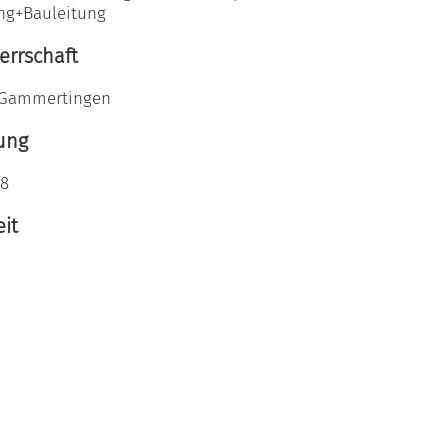
ng+Bauleitung
rrschaft
 Gammertingen
ung
-8
it