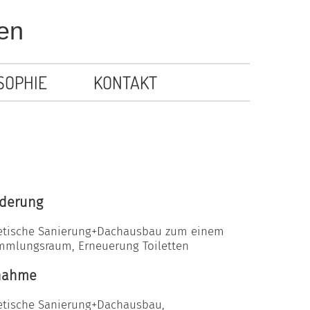
en
SOPHIE
KONTAKT
rderung
etische Sanierung+Dachausbau zum einem
mmlungsraum, Erneuerung Toiletten
nahme
etische Sanierung+Dachausbau,