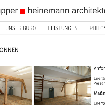
upper
heinemann architekt
UNSER BÜRO
LEISTUNGEN
PHILO
RONNEN
Anfo
Energ
Versa
Maß
Energ