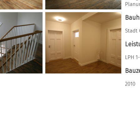
Planu
Bauhe
Stadt
Leist
LPH 1
Bauze
2010